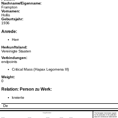
Nachname/Eigenname:
Frampton
Vornamen:
Hollis
Geburtsjahr:
1936
Anrede:
Herr
Herkunftsland:
Vereinigte Staaten
Verbindungen:
endpoints
Critical Mass (Hapax Legomena III)
Weight:
0
Relation: Person zu Werk:
kreierte
De
Hauptförderer
The European Commission support
for the production of this publication
does not constitute an endorsement