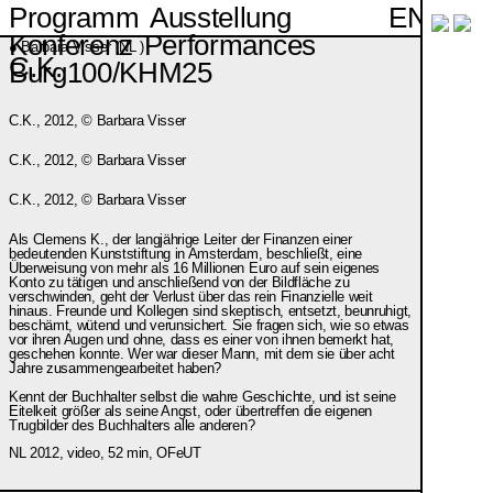
EN
Programm
Ausstellung
Konferenz
Performances
●
Barbara Visser (NL )
C.K.
Burg100/KHM25
C.K., 2012, © Barbara Visser
C.K., 2012, © Barbara Visser
C.K., 2012, © Barbara Visser
Als Clemens K., der langjährige Leiter der Finanzen einer
bedeutenden Kunststiftung in Amsterdam, beschließt, eine
Überweisung von mehr als 16 Millionen Euro auf sein eigenes
Konto zu tätigen und anschließend von der Bildfläche zu
verschwinden, geht der Verlust über das rein Finanzielle weit
hinaus. Freunde und Kollegen sind skeptisch, entsetzt, beunruhigt,
beschämt, wütend und verunsichert. Sie fragen sich, wie so etwas
vor ihren Augen und ohne, dass es einer von ihnen bemerkt hat,
geschehen konnte. Wer war dieser Mann, mit dem sie über acht
Jahre zusammengearbeitet haben?
Kennt der Buchhalter selbst die wahre Geschichte, und ist seine
Eitelkeit größer als seine Angst, oder übertreffen die eigenen
Trugbilder des Buchhalters alle anderen?
NL 2012, video, 52 min, OFeUT