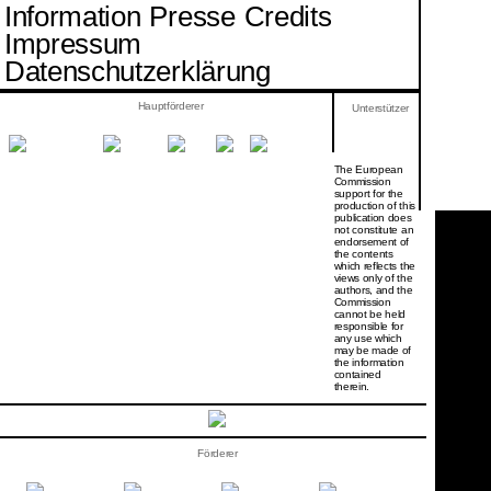
Information
Presse
Credits
Impressum
Datenschutzerklärung
Hauptförderer
Unterstützer
The European
Commission
support for the
production of this
publication does
not constitute an
endorsement of
the contents
which reflects the
views only of the
authors, and the
Commission
cannot be held
responsi­ble for
any use which
may be made of
the information
contained
therein.
Förderer