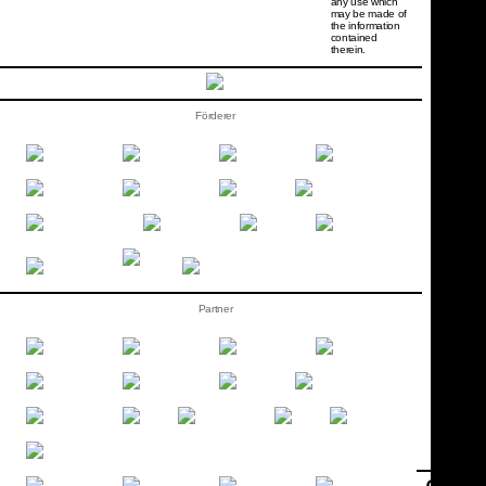
any use which
may be made of
the information
contained
therein.
Förderer
Partner