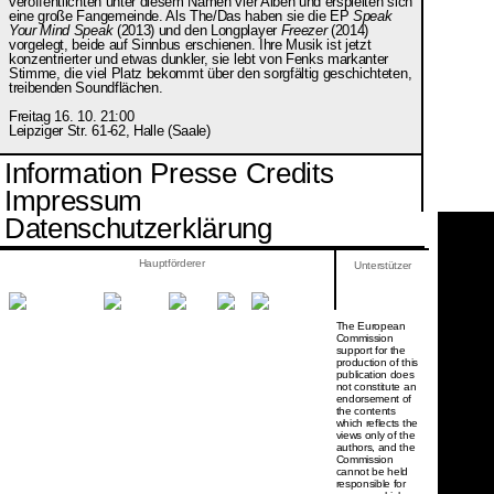
veröffentlichten unter diesem Namen vier Alben und erspielten sich
eine große Fangemeinde. Als The/Das haben sie die EP
Speak
Your Mind Speak
(2013) und den Longplayer
Freezer
(2014)
vorgelegt, beide auf Sinnbus erschienen. Ihre Musik ist jetzt
konzentrierter und etwas dunkler, sie lebt von Fenks markanter
Stimme, die viel Platz bekommt über den sorgfältig geschichteten,
treibenden Soundflächen.
Freitag 16. 10. 21:00
Leipziger Str. 61-62, Halle (Saale)
Information
Presse
Credits
Impressum
Datenschutzerklärung
Hauptförderer
Unterstützer
The European
Commission
support for the
production of this
publication does
not constitute an
endorsement of
the contents
which reflects the
views only of the
authors, and the
Commission
cannot be held
responsi­ble for