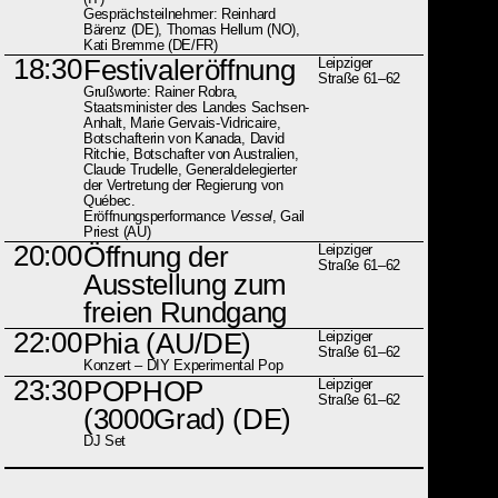
Gesprächsteilnehmer: Reinhard
Bärenz (DE), Thomas Hellum (NO),
Kati Bremme (DE/FR)
18:30
Festivaleröffnung
Leipziger
Straße 61–62
Grußworte: Rainer Robra,
Staatsminister des Landes Sachsen-
Anhalt, Marie Gervais-Vidricaire,
Botschafterin von Kanada, David
Ritchie, Botschafter von Australien,
Claude Trudelle, Generaldelegierter
der Vertretung der Regierung von
Québec.
Eröffnungsperformance
Vessel
, Gail
Priest (AU)
20:00
Öffnung der
Leipziger
Straße 61–62
Ausstellung zum
freien Rundgang
22:00
Phia
(AU/DE)
Leipziger
Straße 61–62
Konzert – DIY Experimental Pop
23:30
POPHOP
Leipziger
Straße 61–62
(3000Grad)
(DE)
DJ Set