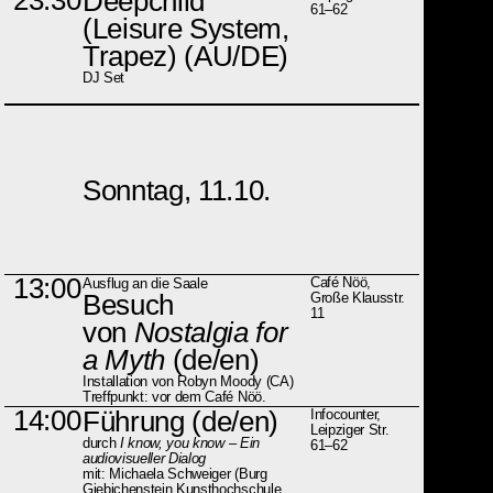
Deepchild
61–62
(Leisure System,
Trapez)
(AU/DE)
DJ Set
Sonntag, 11.10.
13:00
Café Nöö,
Ausflug an die Saale
Besuch
Große Klausstr.
11
von
Nostalgia for
a Myth
(de/en)
Installation von Robyn Moody (CA)
Treffpunkt: vor dem Café Nöö.
14:00
Führung (de/en)
Infocounter,
Leipziger Str.
durch
I know, you know – Ein
61–62
audiovisueller Dialog
mit: Michaela Schweiger (Burg
Giebichenstein Kunsthochschule