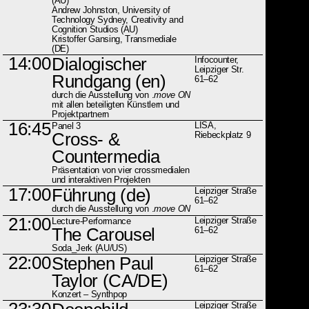
(AU)
Andrew Johnston, University of
Technology Sydney, Creativity and
Cognition Studios (AU)
Kristoffer Gansing, Transmediale
(DE)
14:00
Dialogischer
Infocounter,
Leipziger Str.
Rundgang (en)
61–62
durch die Ausstellung von .
move ON
mit allen beteiligten Künstlern und
Projektpartnern
16:45
LISA,
Panel 3
Cross- &
Riebeckplatz 9
Countermedia
Präsentation von vier crossmedialen
und interaktiven Projekten
17:00
Führung (de)
Leipziger Straße
61–62
durch die Ausstellung von .
move ON
21:00
Leipziger Straße
Lecture-Performance
The Carousel
61–62
Soda_Jerk (AU/US)
22:00
Stephen Paul
Leipziger Straße
61–62
Taylor
(CA/DE)
Konzert – Synthpop
23:30
Leipziger Straße