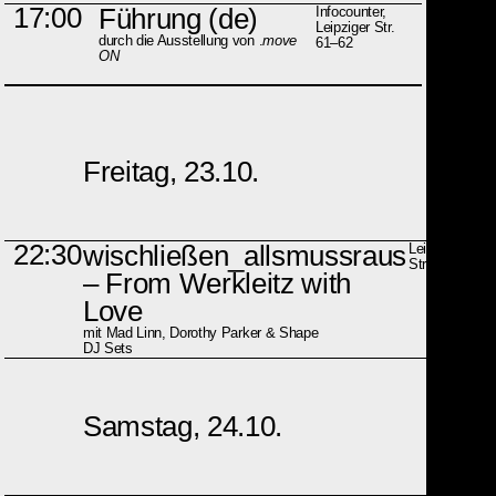
17:00
Führung (de)
Infocounter,
Leipziger Str.
durch die Ausstellung von .
move
61–62
ON
Freitag, 23.10.
22:30
wischließen_allsmussraus
Leipziger
Str. 61–62
– From Werkleitz with
Love
mit Mad Linn, Dorothy Parker & Shape
DJ Sets
Samstag, 24.10.