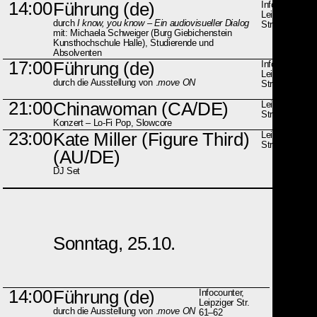
14:00
Führung (de)
Infocounter,
Leipziger
durch
I know, you know – Ein audiovisueller Dialog
Str. 61–62
mit: Michaela Schweiger (Burg Giebichenstein
Kunsthochschule Halle), Studierende und
Absolventen
17:00
Führung (de)
Infocounter,
Leipziger
durch die Ausstellung von .
move ON
Str. 61–62
21:00
Chinawoman
(CA/DE)
Leipziger
Str. 61–62
Konzert – Lo-Fi Pop, Slowcore
23:00
Kate Miller (Figure Third)
Leipziger
Str. 61–62
(AU/DE)
DJ Set
Sonntag, 25.10.
14:00
Führung (de)
Infocounter,
Leipziger Str.
durch die Ausstellung von .
move ON
61–62