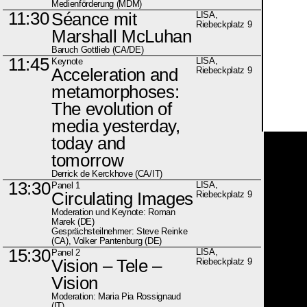
Medienförderung (MDM)
11:30
Séance mit
LISA,
Riebeckplatz 9
Marshall McLuhan
Baruch Gottlieb (CA/DE)
11:45
LISA,
Keynote
Acceleration and
Riebeckplatz 9
metamorphoses:
The evolution of
media yesterday,
today and
tomorrow
Derrick de Kerckhove (CA/IT)
13:30
LISA,
Panel 1
Circulating Images
Riebeckplatz 9
Moderation und Keynote: Roman
Marek (DE)
Gesprächsteilnehmer: Steve Reinke
(CA), Volker Pantenburg (DE)
15:30
LISA,
Panel 2
Vision – Tele –
Riebeckplatz 9
Vision
Moderation: Maria Pia Rossignaud
(IT)