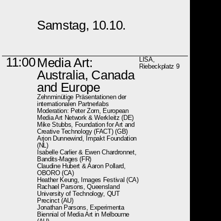
Samstag, 10.10.
11:00
Media Art:
LISA,
Riebeckplatz 9
Australia, Canada
and Europe
Zehnminütige Präsentationen der
internationalen Partnerlabs
Moderation: Peter Zorn, European
Media Art Network & Werkleitz (DE)
Mike Stubbs, Foundation for Art and
Creative Technology (FACT) (GB)
Arjon Dunnewind, Impakt Foundation
(NL)
Isabelle Carlier & Ewen Chardronnet,
Bandits-Mages (FR)
Claudine Hubert & Aaron Pollard,
OBORO (CA)
Heather Keung, Images Festival (CA)
Rachael Parsons, Queensland
University of Technology, QUT
Precinct (AU)
Jonathan Parsons, Experimenta
Biennial of Media Art in Melbourne