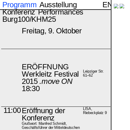
EN
Programm
Ausstellung
Konferenz
Performances
Burg100/KHM25
Freitag, 9. Oktober
ERÖFFNUNG
Leipziger Str.
Werkleitz Festival
61–62
2015
.move ON
18:30
11:00
Eröffnung der
LISA,
Riebeckplatz 9
Konferenz
Grußwort: Manfred Schmidt,
Geschäftsführer der Mitteldeutschen