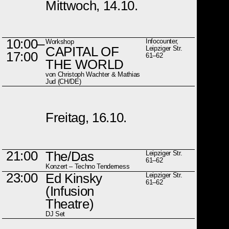
Mittwoch, 14.10.
10:00–
Infocounter,
Workshop
CAPITAL OF
Leipziger Str.
17:00
61–62
THE WORLD
von Christoph Wachter & Mathias
Jud (CH/DE)
Freitag, 16.10.
21:00
The/Das
Leipziger Str.
61–62
Konzert – Techno Tenderness
23:00
Ed Kinsky
Leipziger Str.
61–62
(Infusion
Theatre)
DJ Set