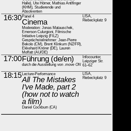
Halle), Ute Hörner, Mathias Antlfinger
(KHM), Studierende und
Absolventen
16:30
LISA,
Panel 4
Cinema
Riebeckplatz 9
Moderation: Jonas Matauschek,
Emerson Culurgioni, Filmische
Initiative Leipzig (FILZ)
Gesprächsteilnehmer: Jean-Pierre
Bekolo (CM), Brent Klinkum (NZ/FR),
Ekkehard Knörer (DE), Lauren
Moffatt (AU/DE)
17:00
Führung (de/en)
Infocounter,
Leipziger Str.
durch die Ausstellung von .
move ON
61–62
18:15
LISA,
Lecture-Performance
All The Mistakes
Riebeckplatz 9
I've Made, part 2
(how not to watch
a film)
Daniel Cockburn (CA)