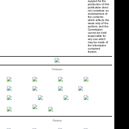
support for the
production of this
publication does
not constitute an
endorsement of
the contents
which reflects the
views only of the
authors, and the
Commission
cannot be held
responsi­ble for
any use which
may be made of
the information
contained
therein.
Förderer
Partner