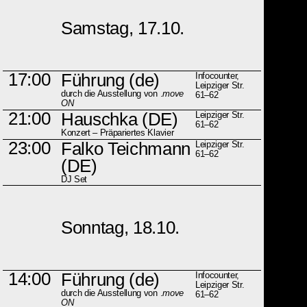
Samstag, 17.10.
17:00
Führung (de)
Infocounter,
Leipziger Str.
durch die Ausstellung von .
move
61–62
ON
21:00
Hauschka
(DE)
Leipziger Str.
61–62
Konzert – Präpariertes Klavier
23:00
Falko Teichmann
Leipziger Str.
61–62
(DE)
DJ Set
Sonntag, 18.10.
14:00
Führung (de)
Infocounter,
Leipziger Str.
durch die Ausstellung von .
move
61–62
ON