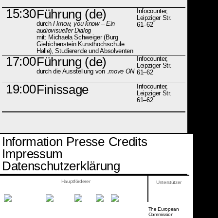
15:30
Führung (de)
Infocounter,
Leipziger Str.
durch
I know, you know – Ein
61–62
audiovisueller Dialog
mit: Michaela Schweiger (Burg
Giebichenstein Kunsthochschule
Halle), Studierende und Absolventen
17:00
Führung (de)
Infocounter,
Leipziger Str.
durch die Ausstellung von .
move ON
61–62
19:00
Finissage
Infocounter,
Leipziger Str.
61–62
Information
Presse
Credits
Impressum
Datenschutzerklärung
Hauptförderer
Unterstützer
The European
Commission