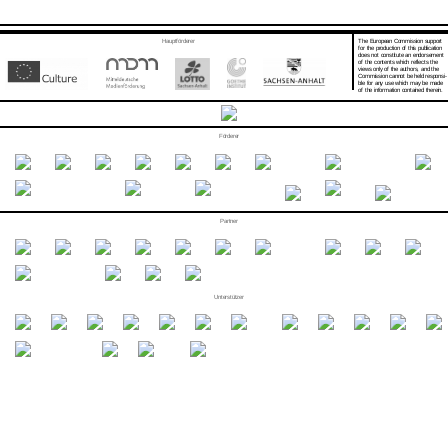
Hauptförderer
The European Commission support
for the production of this publication
does not constitute an endorsement
of the contents which reflects the
views only of the authors, and the
Commission cannot be held responsi­
ble for any use which may be made
of the information contained therein.
Förderer
Partner
Unterstützer