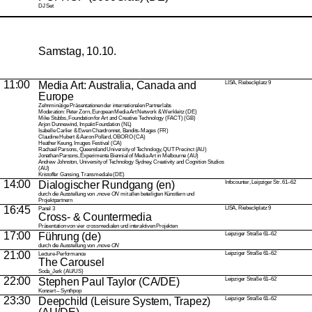
DJ Set
Samstag, 10.10.
11:00
Media Art: Australia, Canada and
LISA, Riebeckplatz 9
Europe
Zehnminütige Präsentationen der internationalen Partnerlabs
Moderation: Peter Zorn, European Media Art Network & Werkleitz (DE)
Mike Stubbs, Foundation for Art and Creative Technology (FACT) (GB)
Arjon Dunnewind, Impakt Foundation (NL)
Isabelle Carlier & Ewen Chardronnet, Bandits-Mages (FR)
Claudine Hubert & Aaron Pollard, OBORO (CA)
Heather Keung, Images Festival (CA)
Rachael Parsons, Queensland University of Technology, QUT Precinct (AU)
Jonathan Parsons, Experimenta Biennial of Media Art in Melbourne (AU)
Andrew Johnston, University of Technology Sydney, Creativity and Cognition Studios
(AU)
Kristoffer Gansing, Transmediale (DE)
14:00
Dialogischer Rundgang (en)
Infocounter, Leipziger Str. 61–62
durch die Ausstellung von .
move ON
mit allen beteiligten Künstlern und
Projektpartnern
16:45
LISA, Riebeckplatz 9
Panel 3
Cross- & Countermedia
Präsentation von vier crossmedialen und interaktiven Projekten
17:00
Führung (de)
Leipziger Straße 61–62
durch die Ausstellung von .
move ON
21:00
Leipziger Straße 61–62
Lecture-Performance
The Carousel
Soda_Jerk (AU/US)
22:00
Stephen Paul Taylor
(CA/DE)
Leipziger Straße 61–62
Konzert – Synthpop
23:30
Deepchild (Leisure System, Trapez)
Leipziger Straße 61–62