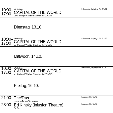
10:00–
Infocounter, Leipziger Str. 61–62
Workshop
CAPITAL OF THE WORLD
17:00
von Christoph Wachter & Mathias Jud (CH/DE)
Dienstag, 13.10.
10:00–
Infocounter, Leipziger Str. 61–62
Workshop
CAPITAL OF THE WORLD
17:00
von Christoph Wachter & Mathias Jud (CH/DE)
Mittwoch, 14.10.
10:00–
Infocounter, Leipziger Str. 61–62
Workshop
CAPITAL OF THE WORLD
17:00
von Christoph Wachter & Mathias Jud (CH/DE)
Freitag, 16.10.
21:00
The/Das
Leipziger Str. 61–62
Konzert – Techno Tenderness
23:00
Ed Kinsky (Infusion Theatre)
Leipziger Str. 61–62
DJ Set