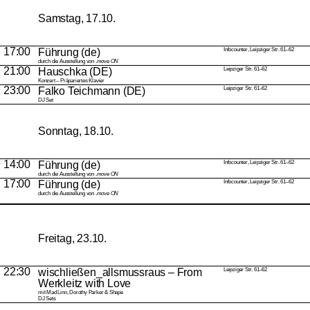
Samstag, 17.10.
17:00
Führung (de)
Infocounter, Leipziger Str. 61–62
durch die Ausstellung von .
move ON
21:00
Hauschka
(DE)
Leipziger Str. 61–62
Konzert – Präpariertes Klavier
23:00
Falko Teichmann
(DE)
Leipziger Str. 61–62
DJ Set
Sonntag, 18.10.
14:00
Führung (de)
Infocounter, Leipziger Str. 61–62
durch die Ausstellung von .
move ON
17:00
Führung (de)
Infocounter, Leipziger Str. 61–62
durch die Ausstellung von .
move ON
Freitag, 23.10.
22:30
wischließen_allsmussraus – From
Leipziger Str. 61–62
Werkleitz with Love
mit Mad Linn, Dorothy Parker & Shape
DJ Sets