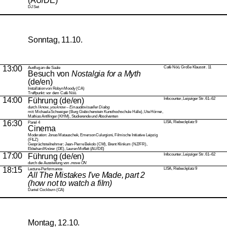
(AU/DE)
DJ Set
Sonntag, 11.10.
13:00
Café Nöö, Große Klausstr. 11
Ausflug an die Saale
Besuch von
Nostalgia for a Myth
(de/en)
Installation von Robyn Moody (CA)
Treffpunkt: vor dem Café Nöö.
14:00
Führung (de/en)
Infocounter, Leipziger Str. 61–62
durch
I know, you know – Ein audiovisueller Dialog
mit: Michaela Schweiger (Burg Giebichenstein Kunsthochschule Halle), Ute Hörner,
Mathias Antlfinger (KHM), Studierende und Absolventen
16:30
LISA, Riebeckplatz 9
Panel 4
Cinema
Moderation: Jonas Matauschek, Emerson Culurgioni, Filmische Initiative Leipzig
(FILZ)
Gesprächsteilnehmer: Jean-Pierre Bekolo (CM), Brent Klinkum (NZ/FR),
Ekkehard Knörer (DE), Lauren Moffatt (AU/DE)
17:00
Führung (de/en)
Infocounter, Leipziger Str. 61–62
durch die Ausstellung von .
move ON
18:15
LISA, Riebeckplatz 9
Lecture-Performance
All The Mistakes I've Made, part 2
(how not to watch a film)
Daniel Cockburn (CA)
Montag, 12.10.