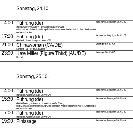
Samstag, 24.10.
14:00
Führung (de)
Infocounter, Leipziger Str. 61–62
durch
I know, you know – Ein audiovisueller Dialog
mit: Michaela Schweiger (Burg Giebichenstein Kunsthochschule Halle), Studierende
und Absolventen
17:00
Führung (de)
Infocounter, Leipziger Str. 61–62
durch die Ausstellung von .
move ON
21:00
Chinawoman
(CA/DE)
Leipziger Str. 61–62
Konzert – Lo-Fi Pop, Slowcore
23:00
Kate Miller (Figure Third)
(AU/DE)
Leipziger Str. 61–62
DJ Set
Sonntag, 25.10.
14:00
Führung (de)
Infocounter, Leipziger Str. 61–62
durch die Ausstellung von .
move ON
15:30
Führung (de)
Infocounter, Leipziger Str. 61–62
durch
I know, you know – Ein audiovisueller Dialog
mit: Michaela Schweiger (Burg Giebichenstein Kunsthochschule Halle), Studierende
und Absolventen
17:00
Führung (de)
Infocounter, Leipziger Str. 61–62
durch die Ausstellung von .
move ON
19:00
Finissage
Infocounter, Leipziger Str. 61–62