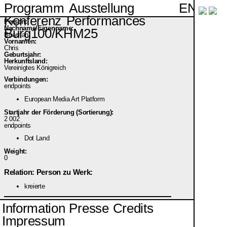
EN
Programm
Ausstellung
Konferenz
Performances
Person:
Nachname/Eigenname:
Burg100/KHM25
Bowman
Vornamen:
Chris
Geburtsjahr:
Herkunftsland:
Vereinigtes Königreich
Verbindungen:
endpoints
European Media Art Platform
Startjahr der Förderung (Sortierung):
2 002
endpoints
Dot Land
Weight:
0
Relation: Person zu Werk:
kreierte
Information
Presse
Credits
Impressum