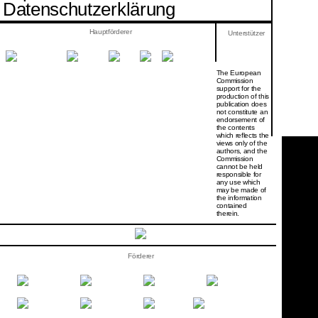
Datenschutzerklärung
Hauptförderer
Unterstützer
The European
Commission
support for the
production of this
publication does
not constitute an
endorsement of
the contents
which reflects the
views only of the
authors, and the
Commission
cannot be held
responsi­ble for
any use which
may be made of
the information
contained
therein.
Förderer