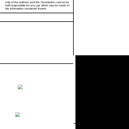
only of the authors, and the Commission cannot be
held responsi­ble for any use which may be made of
the information contained therein.
9.—25.