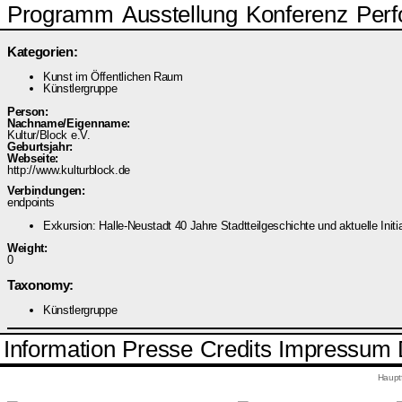
Programm
Ausstellung
Konferenz
Per
Kategorien:
Kunst im Öffentlichen Raum
Künstlergruppe
Person:
Nachname/Eigenname:
Kultur/Block e.V.
Geburtsjahr:
Webseite:
http://www.kulturblock.de
Verbindungen:
endpoints
Exkursion: Halle-Neustadt 40 Jahre Stadtteilgeschichte und aktuelle Initi
Weight:
0
Taxonomy:
Künstlergruppe
Information
Presse
Credits
Impressum
Haupt