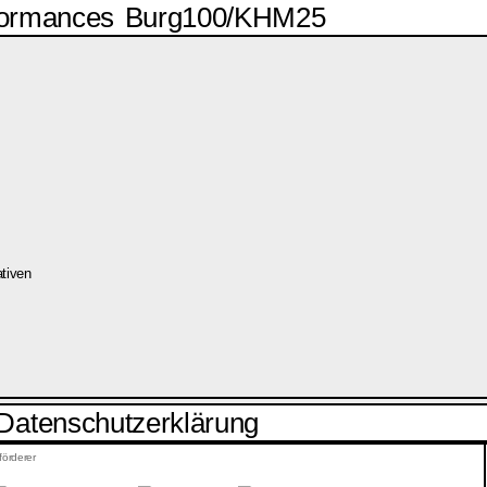
formances
Burg100/KHM25
ativen
Datenschutzerklärung
förderer