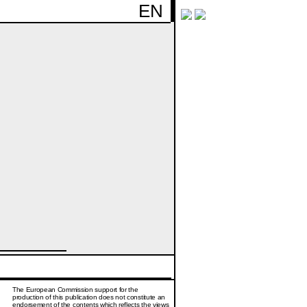
EN
The European Commission support for the
production of this publication does not constitute an
endorsement of the contents which reflects the views