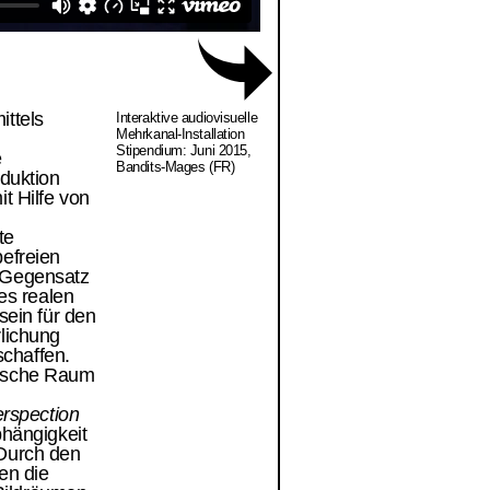
ittels
Interaktive audiovisuelle
Mehrkanal-Installation
Stipendium: Juni 2015,
e
Bandits-Mages (FR)
duktion
t Hilfe von
te
efreien
m Gegensatz
es realen
sein für den
lichung
schaffen.
sische Raum
rspection
hängigkeit
Durch den
en die