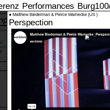
erenz
Performances
Burg10
●
Matthew Biederman & Pierce Warnecke (US )
mpressum
Datenschutzerklär
Perspection
förderer
erstützer
Förderer