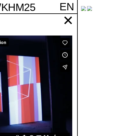
EN
0/KHM25
✕
ung
The European Commission support for the
production of this publication does not
constitute an endorsement of the contents
which reflects the views only of the
authors, and the Commission cannot be
held responsi­ble for any use which may
be made of the information contained
therein.