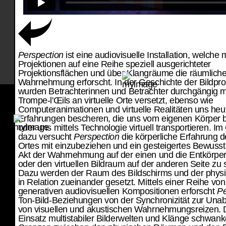
Partner
Perspection
ist eine audiovisuelle Installation, welche m
Projektionen auf eine Reihe speziell ausgerichteter
Projektionsflächen und über Klangräume die räumlich
Wahrnehmung erforscht. In der Geschichte der Bildpro
wurden Betrachterinnen und Betrachter durchgängig mi
Trompe-l'Œils an virtuelle Orte versetzt, ebenso wie
Computeranimationen und virtuelle Realitäten uns heu
Erfahrungen bescheren, die uns vom eigenen Körper b
oder uns mittels Technologie virtuell transportieren. I
dazu versucht
Perspection
die körperliche Erfahrung d
Ortes mit einzubeziehen und ein gesteigertes Bewusst
Akt der Wahrnehmung auf der einen und die Entkörper
oder den virtuellen Bildraum auf der anderen Seite zu 
Dazu werden der Raum des Bildschirms und der phy
in Relation zueinander gesetzt. Mittels einer Reihe von
generativen audiovisuellen Kompositionen erforscht
Pe
Ton-Bild-Beziehungen von der Synchronizität zur Unab
von visuellen und akustischen Wahrnehmungsreizen. 
Einsatz multistabiler Bilderwelten und Klänge schwank