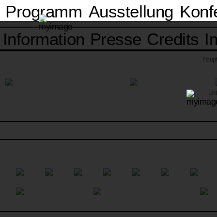
Programm
Ausstellung
Konf
Information
Presse
Credits
I
Haupt
Unt