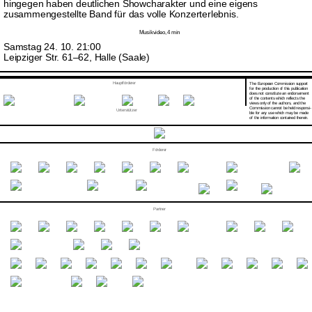
hingegen haben deutlichen Showcharakter und eine eigens
zusammengestellte Band für das volle Konzerterlebnis.
Musikvideo, 4 min
Samstag 24. 10. 21:00
Leipziger Str. 61–62, Halle (Saale)
Hauptförderer
The European Commission support
for the production of this publication
does not constitute an endorsement
of the contents which reflects the
views only of the authors, and the
Commission cannot be held responsi­
Unterstützer
ble for any use which may be made
of the information contained therein.
Förderer
Partner