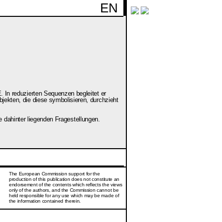
EN
 In reduzierten Sequenzen begleitet er
ekten, die diese symbolisieren, durchzieht
e dahinter liegenden Fragestellungen.
The European Commission support for the
production of this publication does not constitute an
endorsement of the contents which reflects the views
only of the authors, and the Commission cannot be
held responsi­ble for any use which may be made of
the information contained therein.